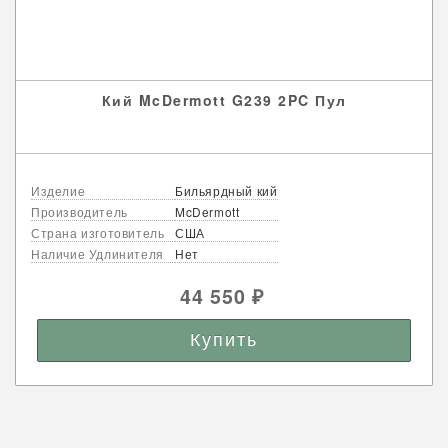
Кий McDermott G239 2PC Пул
Изделие
Бильярдный кий
Производитель
McDermott
Страна изготовитель
США
Наличие Удлинителя
Нет
44 550
₽