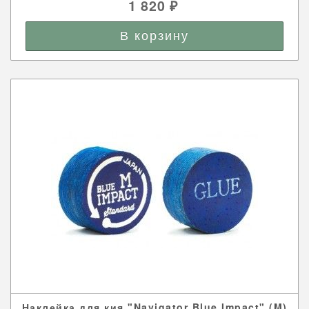
1 820
₽
Наклейка для кия "Navigator Blue Impact" (M)