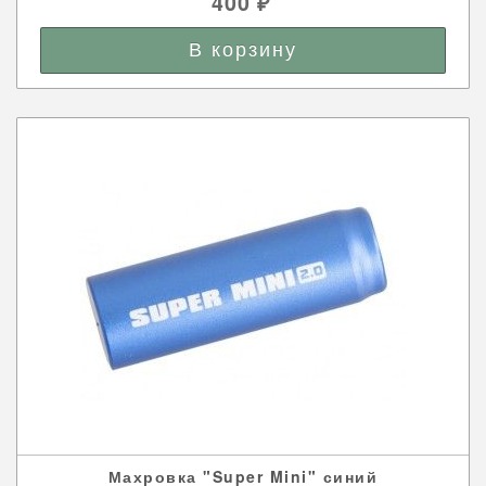
400
₽
Махровка "Super Mini" синий